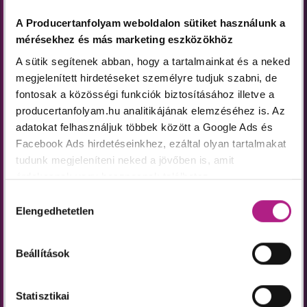
vagy kérdéseid merültek fel, töltsd ki az űrlapot
és segítek megválaszolni a kérdéseidet, akár
A Producertanfolyam weboldalon sütiket használunk a
mérésekhez és más marketing eszközökhöz
telefonon, akár e-mailben.
A sütik segítenek abban, hogy a tartalmainkat és a neked
megjelenített hirdetéseket személyre tudjuk szabni, de
Név
*
fontosak a közösségi funkciók biztosításához illetve a
producertanfolyam.hu analitikájának elemzéséhez is. Az
adatokat felhasználjuk többek között a Google Ads és
Facebook Ads hirdetéseinkhez, ezáltal olyan tartalmakat
Email
*
tudunk megjeleníteni neked a jövőben is, amit
érdekesnek vagy hasznosnak találhatsz.
Telefonszám
*
Hozzájárulás
Ennek a biztosításához
arra kérünk, hogy engedd meg
Elengedhetetlen
kiválasztása
számunkra minden mérés használatát.
Természetesen
Mivel kapcsolatban keresel minket?
*
soha semmilyen formában nem fogunk visszaélni ezzel
Konzultáció
Beállítások
és később bármikor megváltoztathatod a döntésed ezzel
Belépés a zeneszerzés világába
kapcsolatban. Előre is köszönjük!
Zeneszerző kurzus
Statisztikai
Mixing és hallásfejlesztő kurzus