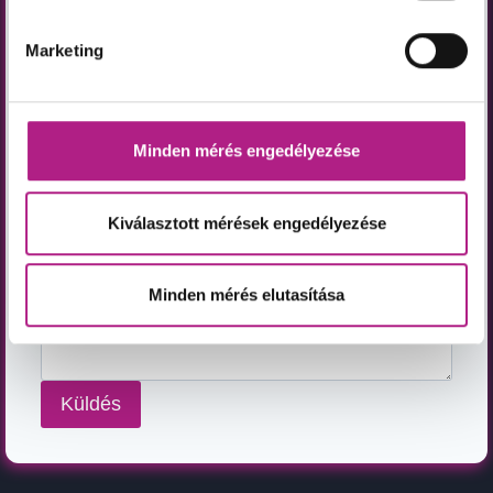
Techno kurzus Beloccával
Mixing kurzus
Marketing
Zeneelmélet kurzus
Mentor Program
Egyéb
Mi a kérdésed tárgya?
Minden mérés engedélyezése
Kiválasztott mérések engedélyezése
Mi az, amiben segítségre lenne szükséged? Írd meg
röviden
*
Minden mérés elutasítása
Küldés