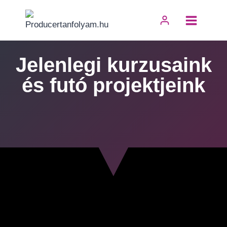
Skip
to
content
Jelenlegi kurzusaink
és futó projektjeink