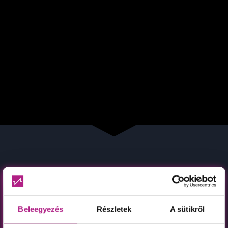
Kérdezz bátran!
Beleegyezés
Részletek
A sütikről
Amennyiben úgy érzed, hogy bizonytalan vagy,