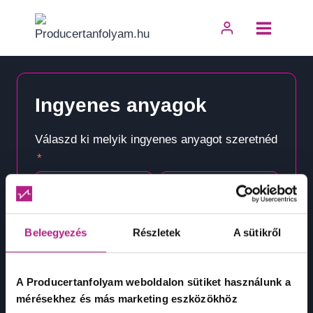
Skip
to
content
Ingyenes anyagok
Válaszd ki melyik ingyenes anyagot szeretnéd
Mixing Alapok PDF
Starter Sample Pack
VST Lista
22 Pontos Zenei Checklist
Beleegyezés
Részletek
A sütikről
A Producertanfolyam weboldalon sütiket használunk a
mérésekhez és más marketing eszközökhöz