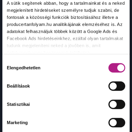
A sütik segítenek abban, hogy a tartalmainkat és a neked
megjelenített hirdetéseket személyre tudjuk szabni, de
fontosak a közösségi funkciók biztosításához illetve a
producertanfolyam.hu analitikájának elemzéséhez is. Az
adatokat felhasználjuk többek között a Google Ads és
Befejezés
Facebook Ads hirdetéseinkhez, ezáltal olyan tartalmakat
tudunk megjeleníteni neked a jövőben is, amit
érdekesnek vagy hasznosnak találhatsz.
Hozzájárulás
Ennek a biztosításához
arra kérünk, hogy engedd meg
Elengedhetetlen
kiválasztása
számunkra minden mérés használatát.
Természetesen
soha semmilyen formában nem fogunk visszaélni ezzel
Beállítások
és később bármikor megváltoztathatod a döntésed ezzel
kapcsolatban. Előre is köszönjük!
Statisztikai
Marketing